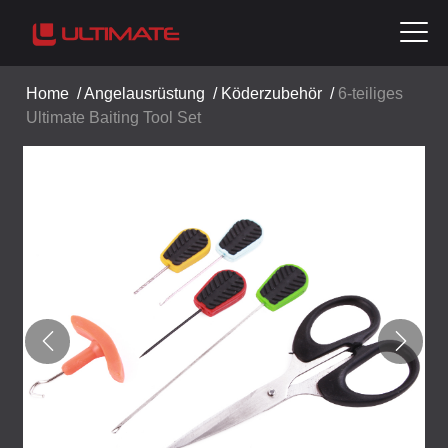
Home
/
Angelausrüstung
/
Köderzubehör
/
6-teiliges
Ultimate Baiting Tool Set