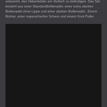
ankommt, den Hakenköder am Vorfach zu befestigen. Das Set
besteht aus einer Standardbóilienadel, einer extra starken
Boilienadel ohne Lippe und einer starken Boilienadel., Einem
Bohrer, einer superscharfen Schere und einem Knot Puller.