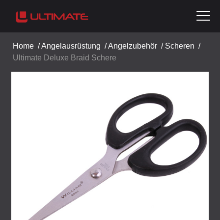
Home
/
Angelausrüstung
/
Angelzubehör
/
Scheren
/
Ultimate Deluxe Braid Schere