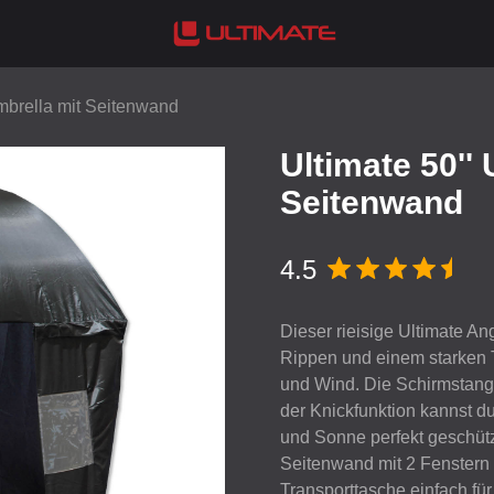
Umbrella mit Seitenwand
Ultimate 50''
Seitenwand
4.5
Dieser rieisige Ultimate An
Rippen und einem starken T
und Wind. Die Schirmstange 
der Knickfunktion kannst d
und Sonne perfekt geschütz
Seitenwand mit 2 Fenstern a
Transporttasche einfach fü