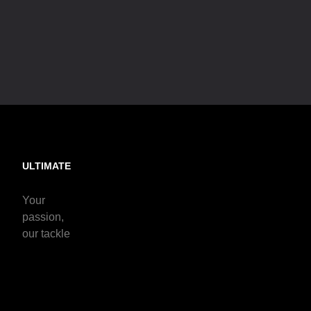
ULTIMATE
Your
passion,
our tackle