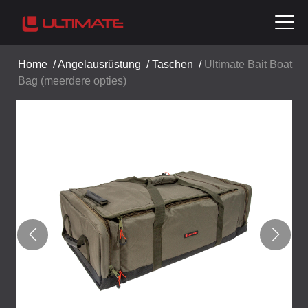
Home
/
Angelausrüstung
/
Taschen
/
Ultimate Bait Boat
Bag (meerdere opties)