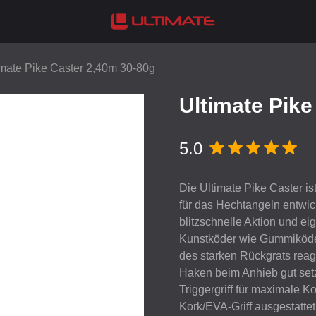
imate Pike Caster 2,40m 30-80g
Ultimate Pike
5.0
Die Ultimate Pike Caster ist
für das Hechtangeln entwick
blitzschnelle Aktion und ei
Kunstköder wie Gummiköder
des starken Rückgrats reag
Haken beim Anhieb gut set
Triggergriff für maximale K
Kork/
EVA
-Griff ausgestatte