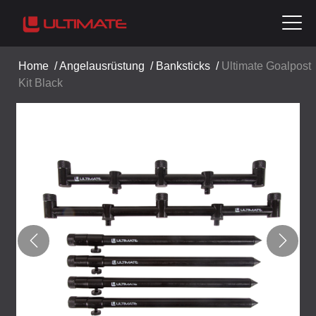
Home
/
Angelausrüstung
/
Banksticks
/
Ultimate Goalpost
Kit Black