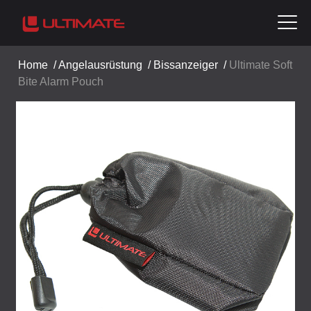
Home
/
Angelausrüstung
/
Bissanzeiger
/
Ultimate Soft
Bite Alarm Pouch