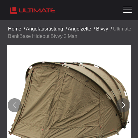
Home
/
Angelausrüstung
/
Angelzelte
/
Bivvy
/
Ultimate
BankBase Hideout Bivvy 2 Man