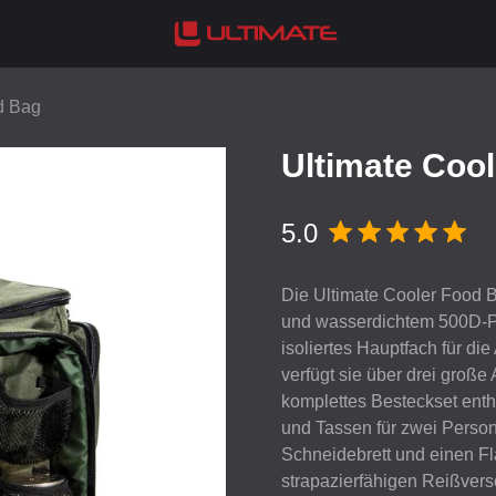
d Bag
Ultimate Coo
5.0
Die Ultimate Cooler Food Ba
und wasserdichtem 500D-Po
isoliertes Hauptfach für d
verfügt sie über drei groß
komplettes Besteckset enthä
und Tassen für zwei Person
Schneidebrett und einen Fla
strapazierfähigen Reißvers