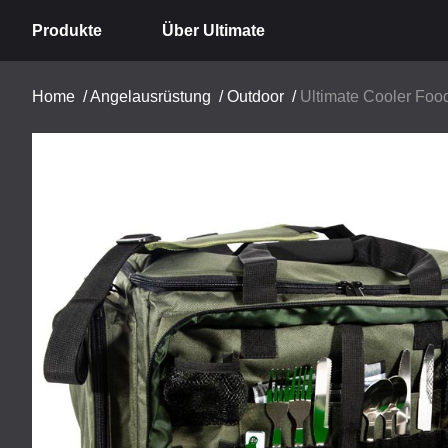
Produkte
Über Ultimate
Home
/
Angelausrüstung
/
Outdoor
/
Ultimate Cooler Foo