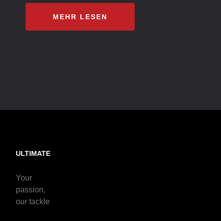
MEHR LESEN
ULTIMATE
Your
passion,
our tackle