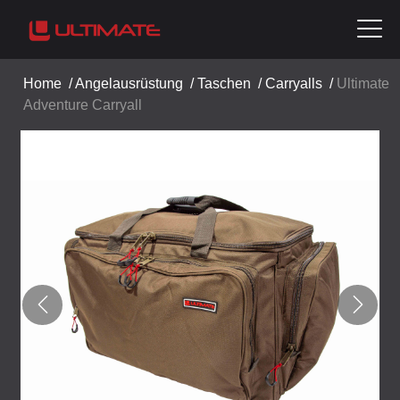
Home
/
Angelausrüstung
/
Taschen
/
Carryalls
/
Ultimate
Adventure Carryall