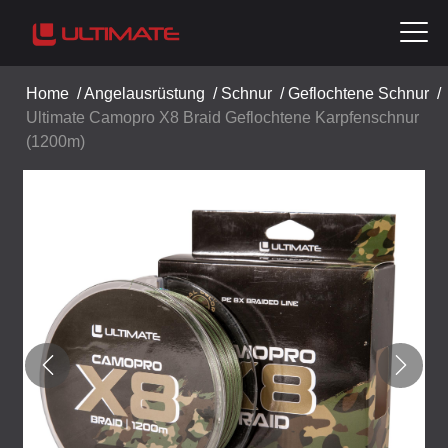
Home
/
Angelausrüstung
/
Schnur
/
Geflochtene Schnur
/
Ultimate Camopro X8 Braid Geflochtene Karpfenschnur
(1200m)