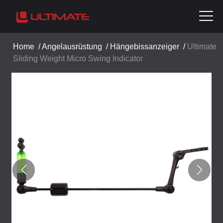
Home
/
Angelausrüstung
/
Hängebissanzeiger
/
Ultimate
Sliding Weight Micro Swing Indicator