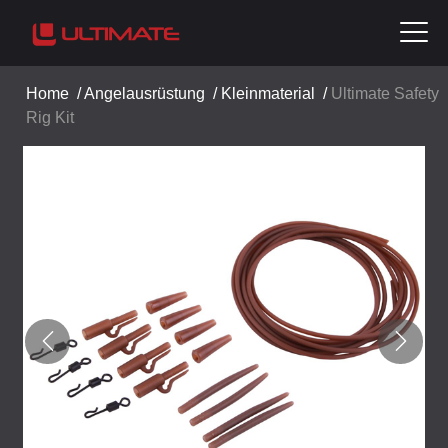
Home
/
Angelausrüstung
/
Kleinmaterial
/
Ultimate Safety
Rig Kit