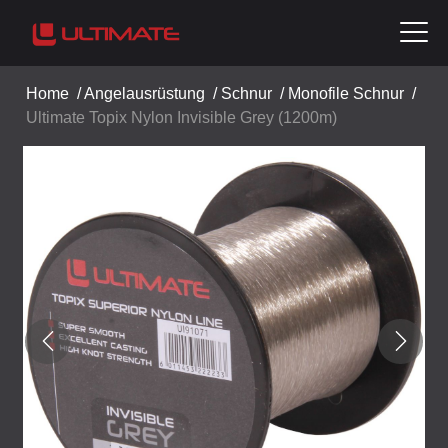
Home
/
Angelausrüstung
/
Schnur
/
Monofile Schnur
/
Ultimate Topix Nylon Invisible Grey (1200m)