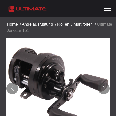
Home
/
Angelausrüstung
/
Rollen
/
Multirollen
/
Ultimate
Jerkstar 151