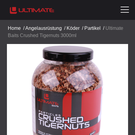
Home
/
Angelausrüstung
/
Köder
/
Partikel
/
Ultimate
Baits Crushed Tigernuts 3000ml