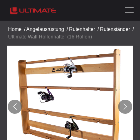
Home
/
Angelausrüstung
/
Rutenhalter
/
Rutenständer
/
Ultimate Wall Rollenhalter (16 Rollen)