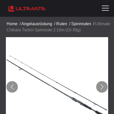
Home
/
Angelausrüstung
/
Ruten
/
Spinnruten
/
Ultimate
Chikara Twitch Spinnrute 2.10m (10-30g)