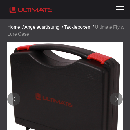
Home
/
Angelausrüstung
/
Tackleboxen
/
Ultimate Fly &
Lure Case