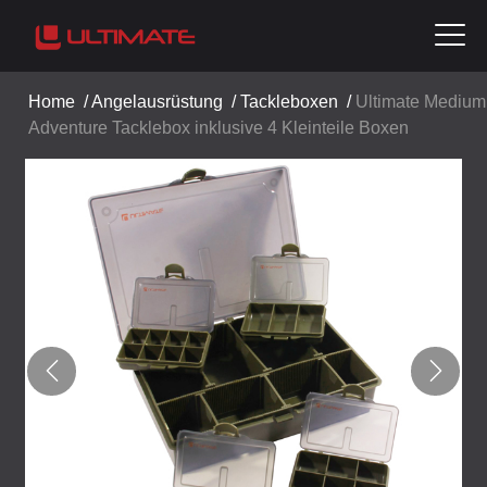
Home
/
Angelausrüstung
/
Tackleboxen
/
Ultimate Medium
Adventure Tacklebox inklusive 4 Kleinteile Boxen