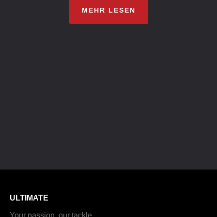
MEHR LESEN
ULTIMATE
Your passion, our tackle