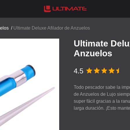
uelos
/
Ultimate Deluxe Afilador de Anzuelos
Ultimate Delu
Anzuelos
4.5
Todo pescador sabe la impor
de Anzuelos de Lujo siempr
super fácil gracias a la ran
larga duración. ¡Esto mant