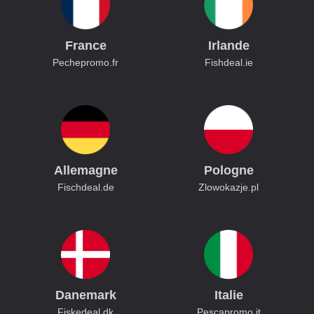
France
Irlande
Pechepromo.fr
Fishdeal.ie
Allemagne
Pologne
Fischdeal.de
Zlowokazje.pl
Danemark
Italie
Fiskedeal.dk
Pescapromo.it