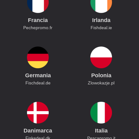
Francia
Irlanda
Pechepromo.fr
Fishdeal.ie
Germania
Polonia
Fischdeal.de
Zlowokazje.pl
Danimarca
Italia
Fiskedeal.dk
Pescapromo.it