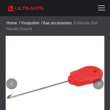
Home
/
Visspullen
/
Aas accessoires
/
Ultimate Bait
Needle Round