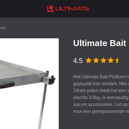
orm
Ultimate Bait
4.5
Het Ultimate Bait Platform 
geplaatst kan worden. Met
16mm poten biedt het een s
slechts 3.8kg, is eenvoudig
aas en accessoires. Let op: 
voor een georganiseerde v