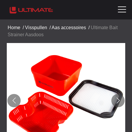
Home
/
Visspullen
/
Aas accessoires
/
Ultimate Bait
Strainer Aasdoos