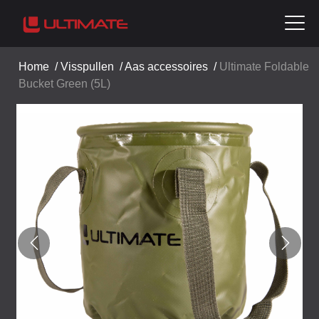
Home
/
Visspullen
/
Aas accessoires
/
Ultimate Foldable
Bucket Green (5L)