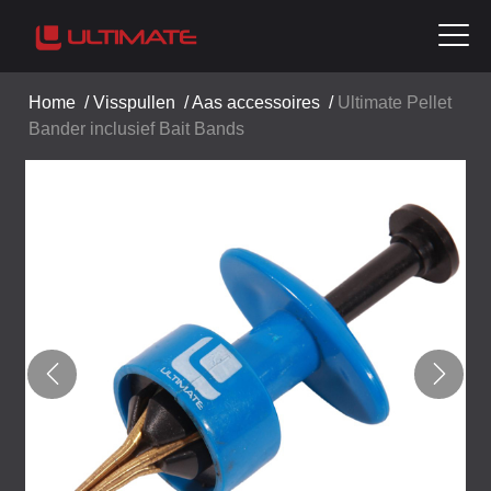
Home
/
Visspullen
/
Aas accessoires
/
Ultimate Pellet
Bander inclusief Bait Bands