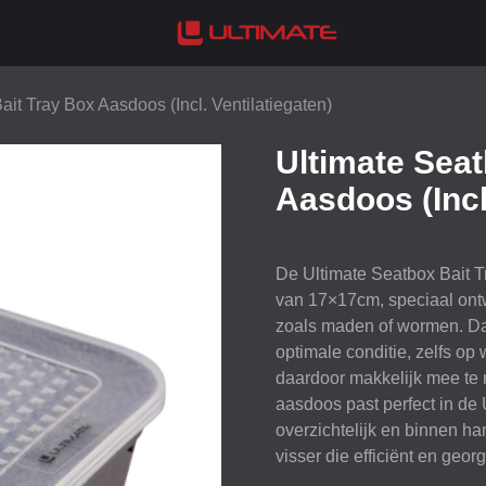
ait Tray Box Aasdoos (Incl. Ventilatiegaten)
Ultimate Seat
Aasdoos (Incl
De Ultimate Seatbox Bait 
van 17×17cm, speciaal ont
zoals maden of wormen. Dank
optimale conditie, zelfs op
daardoor makkelijk mee te n
aasdoos past perfect in de 
overzichtelijk en binnen ha
visser die efficiënt en geo