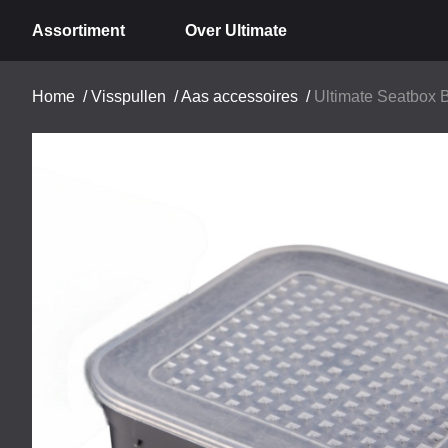
Assortiment
Over Ultimate
Home
/
Visspullen
/
Aas accessoires
/
Ultimate Seatbox B