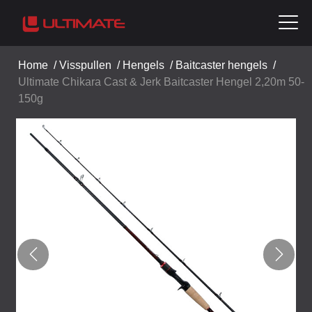
Home
/
Visspullen
/
Hengels
/
Baitcaster hengels
/
Ultimate Chikara Cast & Jerk Baitcaster Hengel 2,20m 50-
150g