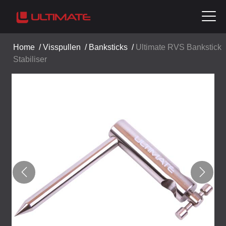
Home
/
Visspullen
/
Banksticks
/
Ultimate RVS Bankstick
Stabiliser