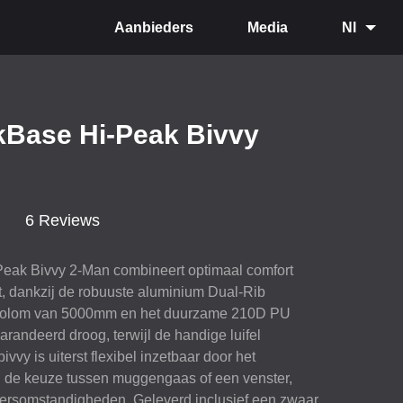
Aanbieders
Media
Nl
kBase Hi-Peak Bivvy
6 Reviews
eak Bivvy 2-Man combineert optimaal comfort
, dankzij de robuuste aluminium Dual-Rib
erkolom van 5000mm en het duurzame 210D PU
garandeerd droog, terwijl de handige luifel
vy is uiterst flexibel inzetbaar door het
 de keuze tussen muggengaas of een venster,
eersomstandigheden. Geleverd inclusief een zwaar