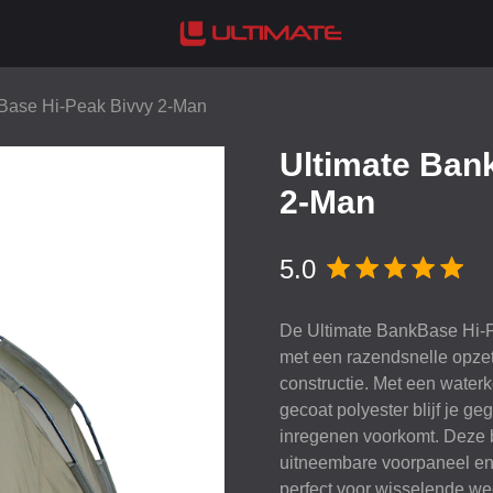
Base Hi-Peak Bivvy 2-Man
Ultimate Ban
2-Man
5.0
De Ultimate BankBase Hi-P
met een razendsnelle opzet
constructie. Met een wat
gecoat polyester blijf je ge
inregenen voorkomt. Deze biv
uitneembare voorpaneel en
perfect voor wisselende w