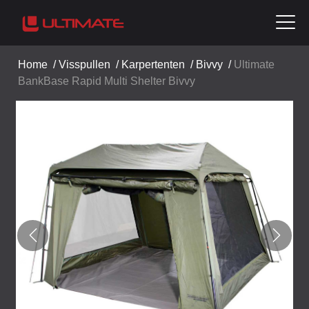
Home
/
Visspullen
/
Karpertenten
/
Bivvy
/
Ultimate
BankBase Rapid Multi Shelter Bivvy