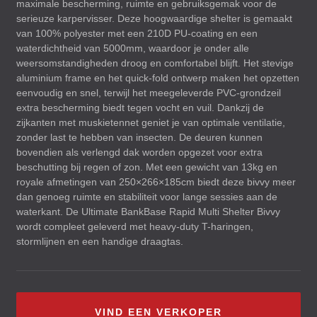
maximale bescherming, ruimte en gebruiksgemak voor de
serieuze karpervisser. Deze hoogwaardige shelter is gemaakt
van 100% polyester met een 210D PU-coating en een
waterdichtheid van 5000mm, waardoor je onder alle
weersomstandigheden droog en comfortabel blijft. Het stevige
aluminium frame en het quick-fold ontwerp maken het opzetten
eenvoudig en snel, terwijl het meegeleverde
PVC
-grondzeil
extra bescherming biedt tegen vocht en vuil. Dankzij de
zijkanten met muskietennet geniet je van optimale ventilatie,
zonder last te hebben van insecten. De deuren kunnen
bovendien als verlengd dak worden opgezet voor extra
beschutting bij regen of zon. Met een gewicht van 13kg en
royale afmetingen van 250×266×185cm biedt deze bivvy meer
dan genoeg ruimte en stabiliteit voor lange sessies aan de
waterkant. De Ultimate BankBase Rapid Multi Shelter Bivvy
wordt compleet geleverd met heavy-duty T-haringen,
stormlijnen en een handige draagtas.
VIND EEN VERKOPER