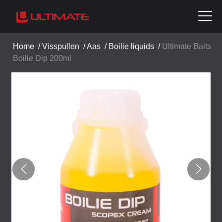
Home
/
Visspullen
/
Aas
/
Boilie liquids
/
Ultimate Baits
Boilie Dip 200ml