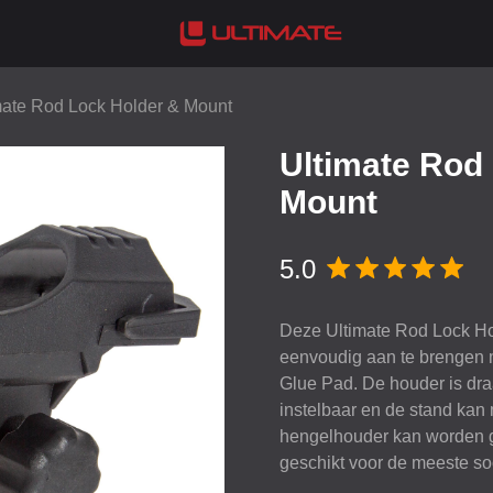
mate Rod Lock Holder & Mount
Ultimate Rod
Mount
5.0
Deze Ultimate Rod Lock Ho
eenvoudig aan te brengen
Glue Pad. De houder is draa
instelbaar en de stand kan
hengelhouder kan worden ge
geschikt voor de meeste so