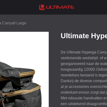
 Carryall Large
Ultimate Hype
De Ultimate Hyperga Carryal
veeleisende wedstrijd- of wi
georganiseerd naar de water
hoogwaardig 1200D Oxford, 
moeiteloos bestand is tege
Dankzij de diverse comparti
al je accessoires overzichtel
onderkant ervoor zorgt dat 
Met robuuste handvatten en
een uitstekend draagcomfort