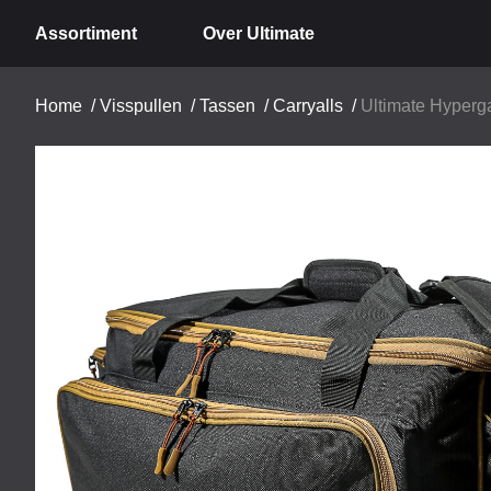
Assortiment
Over Ultimate
Home
/
Visspullen
/
Tassen
/
Carryalls
/
Ultimate Hyperga