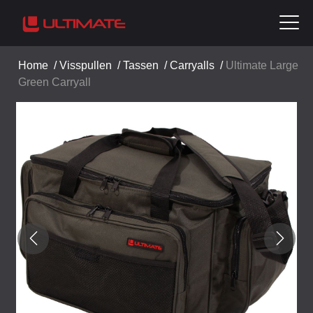
Home
/
Visspullen
/
Tassen
/
Carryalls
/
Ultimate Large
Green Carryall