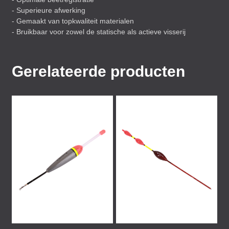
- Superieure afwerking
- Gemaakt van topkwaliteit materialen
- Bruikbaar voor zowel de statische als actieve visserij
Gerelateerde producten