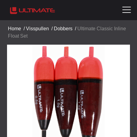
Home
/
Visspullen
/
Dobbers
/
Ultimate Classic Inline
Float Set