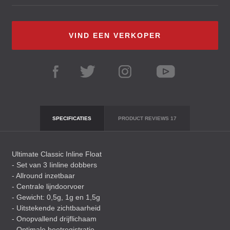
VIND EEN VERKOPER
SPECIFICATIES
PRODUCT REVIEWS
17
Ultimate Classic Inline Float
- Set van 3 Iinline dobbers
- Allround inzetbaar
- Centrale lijndoorvoer
- Gewicht: 0,5g, 1g en 1,5g
- Uitstekende zichtbaarheid
- Onopvallend drijflichaam
- Optimale beetregistratie