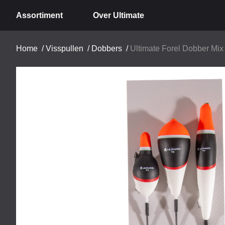
Assortiment
Over Ultimate
Home
/
Visspullen
/
Dobbers
/
Ultimate Forel Dobber Mix 