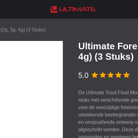
(2g, 3g, 4g) (3 Stuks)
Ultimate Fore
4g) (3 Stuks)
5.0
De Ultimate Trout Float Mix
stuks met verschillende ge
voor de veelzijdige forelvi
uitstekende beetregistratie
en onopvallende ontwerp o
afgeschrikt worden. Deze d
aassoorten en presteren bet