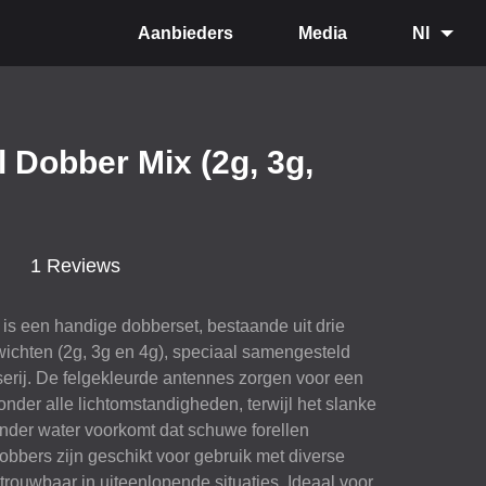
Aanbieders
Media
Nl
l Dobber Mix (2g, 3g,
1 Reviews
 is een handige dobberset, bestaande uit drie
wichten (2g, 3g en 4g), speciaal samengesteld
sserij. De felgekleurde antennes zorgen voor een
 onder alle lichtomstandigheden, terwijl het slanke
nder water voorkomt dat schuwe forellen
obbers zijn geschikt voor gebruik met diverse
rouwbaar in uiteenlopende situaties. Ideaal voor