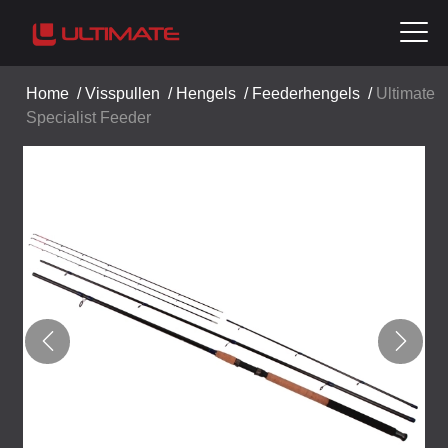
Home
/
Visspullen
/
Hengels
/
Feederhengels
/
Ultimate
Specialist Feeder