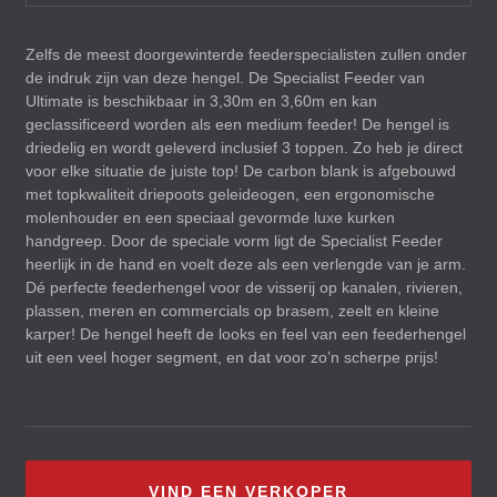
Zelfs de meest doorgewinterde feederspecialisten zullen onder
de indruk zijn van deze hengel. De Specialist Feeder van
Ultimate is beschikbaar in 3,30m en 3,60m en kan
geclassificeerd worden als een medium feeder! De hengel is
driedelig en wordt geleverd inclusief 3 toppen. Zo heb je direct
voor elke situatie de juiste top! De carbon blank is afgebouwd
met topkwaliteit driepoots geleideogen, een ergonomische
molenhouder en een speciaal gevormde luxe kurken
handgreep. Door de speciale vorm ligt de Specialist Feeder
heerlijk in de hand en voelt deze als een verlengde van je arm.
Dé perfecte feederhengel voor de visserij op kanalen, rivieren,
plassen, meren en commercials op brasem, zeelt en kleine
karper! De hengel heeft de looks en feel van een feederhengel
uit een veel hoger segment, en dat voor zo’n scherpe prijs!
VIND EEN VERKOPER