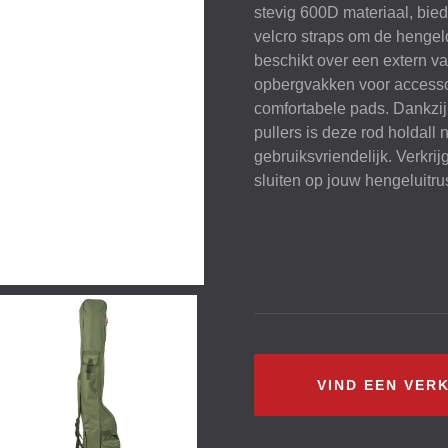
stevig 600D materiaal, bied
velcro straps om de hengeld
beschikt over een extern v
opbergvakken voor accesso
comfortabele pads. Dankzij
pullers is deze rod holdall 
gebruiksvriendelijk. Verkrij
sluiten op jouw hengeluitru
VIND EEN VER