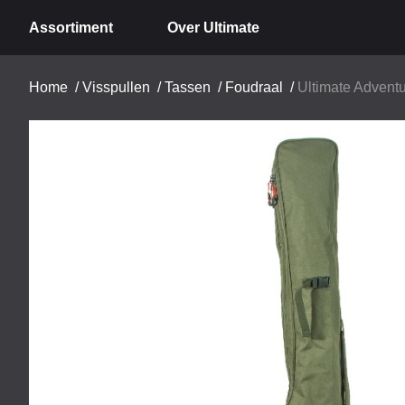
Assortiment
Over Ultimate
Home
/
Visspullen
/
Tassen
/
Foudraal
/
Ultimate Advent