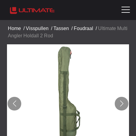
Home
/
Visspullen
/
Tassen
/
Foudraal
/
Ultimate Multi
Angler Holdall 2 Rod