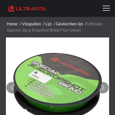
Home
/
Visspullen
/
Lijn
/
Gevlochten lijn
/
Ultimate
Special Jig & Dropshot Braid Fluo Green