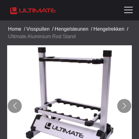
Home
/
Visspullen
/
Hengelsteunen
/
Hengelrekken
/
Ultimate Aluminium Rod Stand