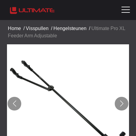
Home
/
Visspullen
/
Hengelsteunen
/
Ultimate Pro XL
Feeder Arm Adjustable