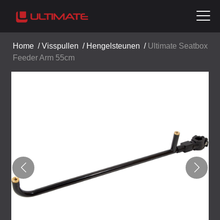
Home
/
Visspullen
/
Hengelsteunen
/
Ultimate Seatbox
Feeder Arm 55cm