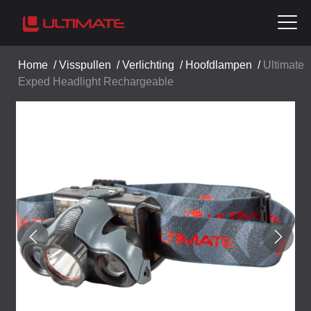
Home
/
Visspullen
/
Verlichting
/
Hoofdlampen
/
Ultimate
Exped Headlight Rechargeable