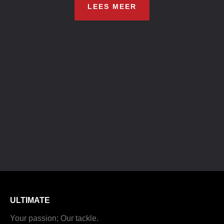
LEES MEER
ULTIMATE
Your passion; Our tackle.