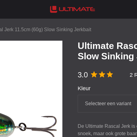
l Jerk 11.5cm (60g) Slow Sinking Jerkbait
Ultimate Rasc
Slow Sinking 
3.0
2 
Kleur
Selecteer een variant
De Ultimate Rascal Jerk is 
snoek, maar ook grote baars