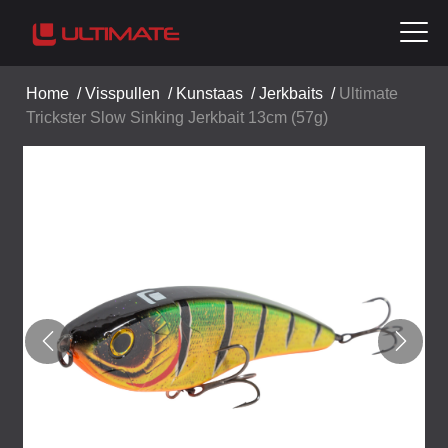
Home
/
Visspullen
/
Kunstaas
/
Jerkbaits
/
Ultimate
Trickster Slow Sinking Jerkbait 13cm (57g)